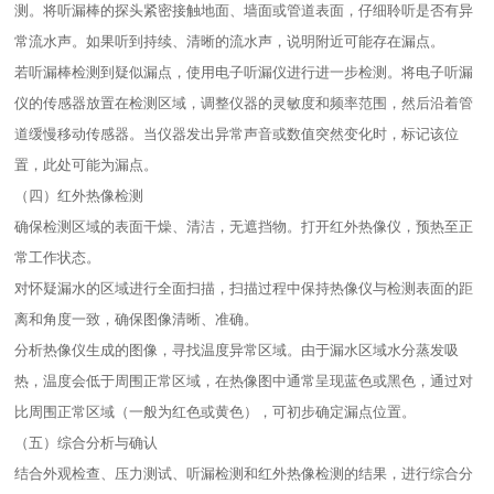
测。将听漏棒的探头紧密接触地面、墙面或管道表面，仔细聆听是否有异
常流水声。如果听到持续、清晰的流水声，说明附近可能存在漏点。​
若听漏棒检测到疑似漏点，使用电子听漏仪进行进一步检测。将电子听漏
仪的传感器放置在检测区域，调整仪器的灵敏度和频率范围，然后沿着管
道缓慢移动传感器。当仪器发出异常声音或数值突然变化时，标记该位
置，此处可能为漏点。​
（四）红外热像检测​
确保检测区域的表面干燥、清洁，无遮挡物。打开红外热像仪，预热至正
常工作状态。​
对怀疑漏水的区域进行全面扫描，扫描过程中保持热像仪与检测表面的距
离和角度一致，确保图像清晰、准确。​
分析热像仪生成的图像，寻找温度异常区域。由于漏水区域水分蒸发吸
热，温度会低于周围正常区域，在热像图中通常呈现蓝色或黑色，通过对
比周围正常区域（一般为红色或黄色），可初步确定漏点位置。​
（五）综合分析与确认​
结合外观检查、压力测试、听漏检测和红外热像检测的结果，进行综合分