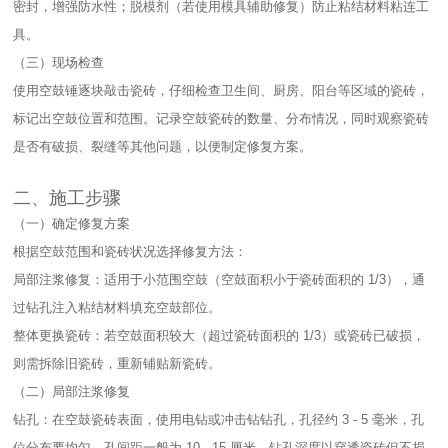
密封，增强防水性；脱模剂（若使用模具辅助修复）防止粘结材料粘连工
具。​
（三）现场检查​
使用空鼓锤逐块敲击瓷砖，仔细检查卫生间、厨房、阳台等区域的瓷砖，
标记出空鼓位置和范围。记录空鼓瓷砖的数量、分布情况，同时观察瓷砖
是否有破损、裂缝等其他问题，以便制定修复方案。​
二、施工步骤​
（一）确定修复方案​
根据空鼓范围和瓷砖状况选择修复方法：​
局部注浆修复：适用于小范围空鼓（空鼓面积小于瓷砖面积的 1/3），通
过钻孔注入粘结材料填充空鼓部位。​
整体更换瓷砖：若空鼓面积较大（超过瓷砖面积的 1/3）或瓷砖已破损，
则需拆除旧瓷砖，重新铺贴新瓷砖。​
（二）局部注浆修复​
钻孔：在空鼓瓷砖表面，使用电钻或冲击钻钻孔，孔径约 3 - 5 毫米，孔
位分布要均匀，孔间距一般为 10 - 15 厘米。钻孔深度以穿透瓷砖但不损