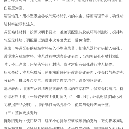
伤基层为宜。​
清理钻孔：用小型吸尘器或气泵将钻孔内的灰尘、碎屑清理干净，确保粘
结材料能顺利注入。​
调配粘结材料：按照说明书要求，准确调配瓷砖胶或环氧树脂胶，搅拌均
匀至无结块，调配量以满足本次修复为宜，避免浪费。​
注浆：将调配好的粘结材料装入小型注浆器，把注浆器的针头插入钻孔，
缓慢注入粘结材料。注浆过程中观察瓷砖表面，当相邻钻孔有材料溢出
时，停止注浆，用堵头将该孔封堵。依次对所有钻孔进行注浆操作。​
压实瓷砖：注浆完成后，使用橡胶锤轻轻敲击瓷砖表面，使瓷砖与基层充
分贴合，排出多余空气。敲击时力度要均匀，避免损坏瓷砖。​
清理表面：用抹布及时清理瓷砖表面溢出的粘结材料，保持瓷砖清洁。待
粘结材料固化（一般瓷砖胶固化时间为 24 - 48 小时，环氧树脂胶固化时
间根据产品说明），用砂纸打磨钻孔部位，使其与瓷砖表面平整。​
（三）整体更换瓷砖​
拆除旧瓷砖：使用铲刀、锤子小心拆除空鼓或破损的瓷砖，避免损坏周边
瓷砖和基层。拆除时从瓷砖边缘开始，逐步撬开瓷砖，清理残留的粘结材