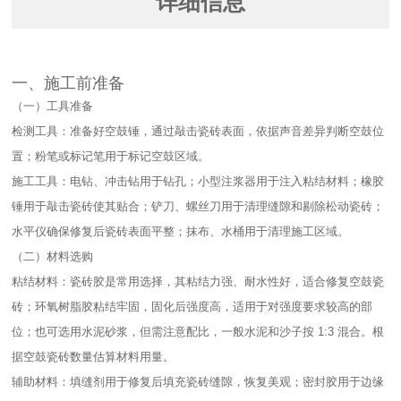
详细信息
一、施工前准备​
（一）工具准备​
检测工具：准备好空鼓锤，通过敲击瓷砖表面，依据声音差异判断空鼓位
置；粉笔或标记笔用于标记空鼓区域。​
施工工具：电钻、冲击钻用于钻孔；小型注浆器用于注入粘结材料；橡胶
锤用于敲击瓷砖使其贴合；铲刀、螺丝刀用于清理缝隙和剔除松动瓷砖；
水平仪确保修复后瓷砖表面平整；抹布、水桶用于清理施工区域。​
（二）材料选购​
粘结材料：瓷砖胶是常用选择，其粘结力强、耐水性好，适合修复空鼓瓷
砖；环氧树脂胶粘结牢固，固化后强度高，适用于对强度要求较高的部
位；也可选用水泥砂浆，但需注意配比，一般水泥和沙子按 1:3 混合。根
据空鼓瓷砖数量估算材料用量。​
辅助材料：填缝剂用于修复后填充瓷砖缝隙，恢复美观；密封胶用于边缘