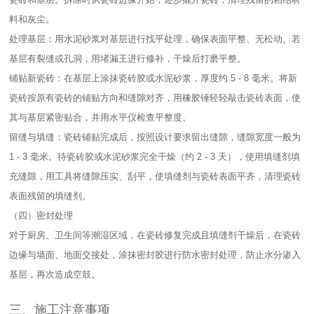
料和灰尘。​
处理基层：用水泥砂浆对基层进行找平处理，确保表面平整、无松动。若
基层有裂缝或孔洞，用堵漏王进行修补，干燥后打磨平整。​
铺贴新瓷砖：在基层上涂抹瓷砖胶或水泥砂浆，厚度约 5 - 8 毫米。将新
瓷砖按原有瓷砖的铺贴方向和缝隙对齐，用橡胶锤轻轻敲击瓷砖表面，使
其与基层紧密贴合，并用水平仪检查平整度。​
留缝与填缝：瓷砖铺贴完成后，按照设计要求留出缝隙，缝隙宽度一般为
1 - 3 毫米。待瓷砖胶或水泥砂浆完全干燥（约 2 - 3 天），使用填缝剂填
充缝隙，用工具将缝隙压实、刮平，使填缝剂与瓷砖表面平齐，清理瓷砖
表面残留的填缝剂。​
（四）密封处理​
对于厨房、卫生间等潮湿区域，在瓷砖修复完成且填缝剂干燥后，在瓷砖
边缘与墙面、地面交接处，涂抹密封胶进行防水密封处理，防止水分渗入
基层，再次造成空鼓。​
三、施工注意事项​