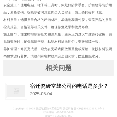
安全施工：使用电钻、锤子等工具时，佩戴好防护手套、护目镜等防护用
品，避免受伤。拆除瓷砖时注意周边人员安全，防止瓷砖碎片飞溅。​
材料质量：选择质量合格的粘结材料、填缝剂和密封胶，查看产品的质量
检测报告、合格证等相关文件，确保修复效果和使用寿命。​
施工细节：注浆时控制好压力和注浆量，避免压力过大导致瓷砖破裂；铺
贴新瓷砖时，确保基层平整、粘结材料涂抹均匀，瓷砖缝隙一致。​
养护管理：修复完成后，避免在瓷砖表面放置重物或踩踏，按照材料说明
书要求进行养护。填缝剂和密封胶未完全固化前，防止接触水分。
相关问题
宿迁瓷砖空鼓公司的电话是多少？
2025-05-04
CopyRight © 2025 宿迁域盾防水工程公司 版权所有 鲁ICP备2022033414号-1
联系电话：400-1566-200
微信号：19528007550