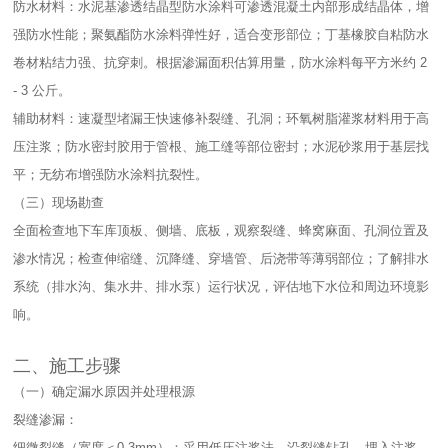
防水材料：水泥基渗透结晶型防水涂料可渗透混凝土内部形成结晶体，增
强防水性能；聚氨酯防水涂料弹性好，适合变形部位；丁基橡胶自粘防水
卷材粘结力强、抗穿刺。根据渗漏面积估算用量，防水涂料每平方米约 2
- 3 公斤。​
辅助材料：速凝型堵漏王快速修补裂缝、孔洞；环氧树脂灌浆材料用于高
压注浆；防水密封胶用于管根、施工缝等部位密封；水泥砂浆用于基层找
平；无纺布增强防水涂料抗裂性。​
（三）现场勘查​
全面检查地下车库顶板、侧墙、底板，观察裂缝、蜂窝麻面、孔洞位置及
渗水情况；检查伸缩缝、沉降缝、穿墙管、后浇带等薄弱部位；了解排水
系统（排水沟、集水井、排水泵）运行状况，评估地下水位和周边环境影
响。​
二、施工步骤​
（一）确定漏水原因并处理根源​
裂缝渗漏：​
细微裂缝（宽度＜0.3mm）：采用低压注浆法，沿裂缝钻孔，埋入注浆