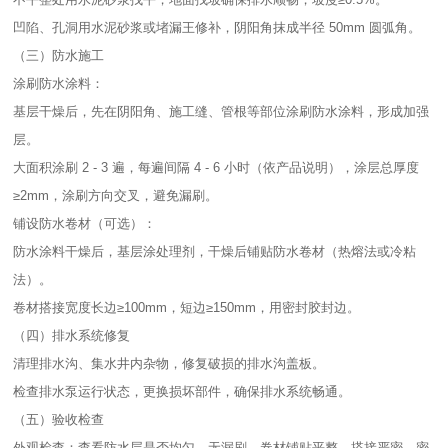
凹陷、孔洞用水泥砂浆或堵漏王修补，阴阳角抹成半径 50mm 圆弧角。​
（三）防水施工​
涂刷防水涂料：​
基层干燥后，先在阴阳角、施工缝、管根等部位涂刷防水涂料，形成加强
层。​
大面积涂刷 2 - 3 遍，每遍间隔 4 - 6 小时（依产品说明），涂层总厚度
≥2mm，涂刷方向交叉，避免漏刷。​
铺设防水卷材（可选）：​
防水涂料干燥后，基层涂处理剂，干燥后铺贴防水卷材（热熔法或冷粘
法）。​
卷材搭接宽度长边≥100mm，短边≥150mm，用密封胶封边。​
（四）排水系统修复​
清理排水沟、集水井内杂物，修复破损的排水沟盖板。​
检查排水泵运行状态，更换损坏部件，确保排水系统畅通。​
（五）验收检查​
外观检查：查看防水层是否均匀、无漏刷，卷材铺贴平整、搭接严密，密