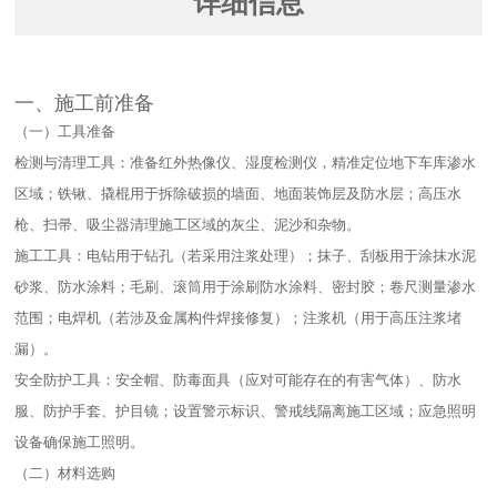
详细信息
一、施工前准备​
（一）工具准备​
检测与清理工具：准备红外热像仪、湿度检测仪，精准定位地下车库渗水
区域；铁锹、撬棍用于拆除破损的墙面、地面装饰层及防水层；高压水
枪、扫帚、吸尘器清理施工区域的灰尘、泥沙和杂物。​
施工工具：电钻用于钻孔（若采用注浆处理）；抹子、刮板用于涂抹水泥
砂浆、防水涂料；毛刷、滚筒用于涂刷防水涂料、密封胶；卷尺测量渗水
范围；电焊机（若涉及金属构件焊接修复）；注浆机（用于高压注浆堵
漏）。​
安全防护工具：安全帽、防毒面具（应对可能存在的有害气体）、防水
服、防护手套、护目镜；设置警示标识、警戒线隔离施工区域；应急照明
设备确保施工照明。​
（二）材料选购​