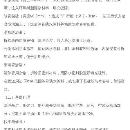
嘴，注入环氧树脂灌浆材料，填充缝隙。​
较宽裂缝（宽度≥0.3mm）：凿成 “V” 型槽（深 2 - 3cm），清理后填入速
凝型堵漏王，干燥后涂刷防水涂料并粘贴防水卷材加强。​
变形缝渗漏：​
拆除缝内原填充物，清理杂质，嵌入遇水膨胀止水条。​
外侧涂刷防水涂料，铺贴防水卷材，并用密封胶密封边缘；内侧安装可拆
卸式止水带，便于后期维护。​
穿墙管渗漏：​
清除管周杂物，拆除旧密封材料，用防水密封胶重新填充缝隙。​
在管道周边 50cm 范围涂刷防水涂料，或包裹丁基橡胶防水卷材，加强密
封。​
（二）基层处理​
清理基层：用铲刀、钢丝刷去除墙面、地面浮灰、油污、空鼓及松动部
分；混凝土基层油污用 10% 火碱溶液清洗后清水冲净。​
找平与修补：​
不平整处用水泥砂浆找平，地面找坡确保排水顺畅，坡度≥0.5%。​