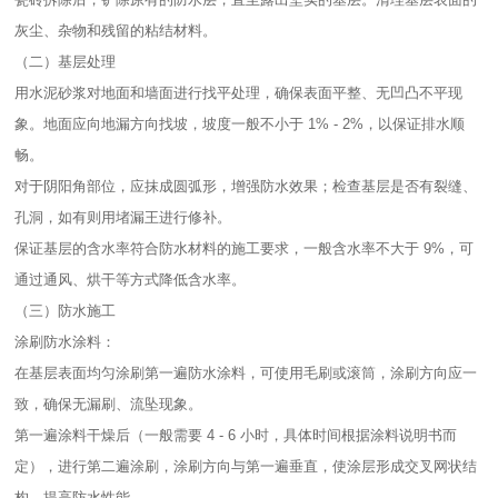
灰尘、杂物和残留的粘结材料。​
（二）基层处理​
用水泥砂浆对地面和墙面进行找平处理，确保表面平整、无凹凸不平现
象。地面应向地漏方向找坡，坡度一般不小于 1% - 2%，以保证排水顺
畅。​
对于阴阳角部位，应抹成圆弧形，增强防水效果；检查基层是否有裂缝、
孔洞，如有则用堵漏王进行修补。​
保证基层的含水率符合防水材料的施工要求，一般含水率不大于 9%，可
通过通风、烘干等方式降低含水率。​
（三）防水施工​
涂刷防水涂料：​
在基层表面均匀涂刷第一遍防水涂料，可使用毛刷或滚筒，涂刷方向应一
致，确保无漏刷、流坠现象。​
第一遍涂料干燥后（一般需要 4 - 6 小时，具体时间根据涂料说明书而
定），进行第二遍涂刷，涂刷方向与第一遍垂直，使涂层形成交叉网状结
构，提高防水性能。​