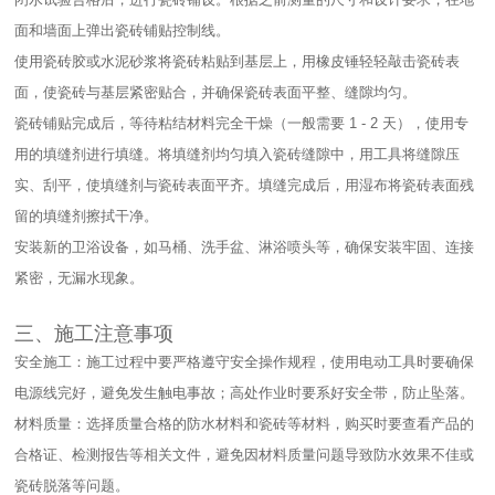
面和墙面上弹出瓷砖铺贴控制线。​
使用瓷砖胶或水泥砂浆将瓷砖粘贴到基层上，用橡皮锤轻轻敲击瓷砖表
面，使瓷砖与基层紧密贴合，并确保瓷砖表面平整、缝隙均匀。​
瓷砖铺贴完成后，等待粘结材料完全干燥（一般需要 1 - 2 天），使用专
用的填缝剂进行填缝。将填缝剂均匀填入瓷砖缝隙中，用工具将缝隙压
实、刮平，使填缝剂与瓷砖表面平齐。填缝完成后，用湿布将瓷砖表面残
留的填缝剂擦拭干净。​
安装新的卫浴设备，如马桶、洗手盆、淋浴喷头等，确保安装牢固、连接
紧密，无漏水现象。​
三、施工注意事项​
安全施工：施工过程中要严格遵守安全操作规程，使用电动工具时要确保
电源线完好，避免发生触电事故；高处作业时要系好安全带，防止坠落。​
材料质量：选择质量合格的防水材料和瓷砖等材料，购买时要查看产品的
合格证、检测报告等相关文件，避免因材料质量问题导致防水效果不佳或
瓷砖脱落等问题。​