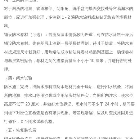
对于厕所的地漏、管道根部、阴阳角、洗手盆与墙面交接处等容易漏水的
部位，应进行加强处理，多涂刷 1 - 2 遍防水涂料或粘贴无纺布等增强材
料。​
铺设防水卷材（可选）：若厕所漏水情况较为严重，可在防水涂料干燥后
铺设防水卷材。先在基层上涂刷一层基层处理剂，待其干燥后，将防水卷
材按规定尺寸裁剪好，用热熔法或冷粘法将卷材粘贴到基层上，确保卷材
与基层紧密贴合，卷材之间的搭接宽度应不小于 10 厘米，并进行密封处
理。​
（四）闭水试验​
防水施工完成，待防水涂料或防水卷材完全干燥后，进行闭水试验。将厕
所的地漏、排水口等用沙袋或专用堵头封堵严实，向厕所内注水，使水位
高度不低于 20 厘米，并做好水位标记。闭水时间不少于 24 小时，期间要
到楼下对应位置检查是否有渗漏现象。若发现渗漏，应及时查找原因并进
行修补，直至闭水试验合格。​
（五）恢复装饰层​
闭水试验合格后，进行瓷砖铺设。根据之前测量的尺寸和设计要求，在地