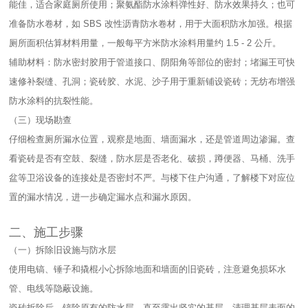
能佳，适合家庭厕所使用；聚氨酯防水涂料弹性好、防水效果持久；也可
准备防水卷材，如 SBS 改性沥青防水卷材，用于大面积防水加强。根据
厕所面积估算材料用量，一般每平方米防水涂料用量约 1.5 - 2 公斤。​
辅助材料：防水密封胶用于管道接口、阴阳角等部位的密封；堵漏王可快
速修补裂缝、孔洞；瓷砖胶、水泥、沙子用于重新铺设瓷砖；无纺布增强
防水涂料的抗裂性能。​
（三）现场勘查​
仔细检查厕所漏水位置，观察是地面、墙面漏水，还是管道周边渗漏。查
看瓷砖是否有空鼓、裂缝，防水层是否老化、破损，蹲便器、马桶、洗手
盆等卫浴设备的连接处是否密封不严。与楼下住户沟通，了解楼下对应位
置的漏水情况，进一步确定漏水点和漏水原因。​
二、施工步骤​
（一）拆除旧设施与防水层​
使用电镐、锤子和撬棍小心拆除地面和墙面的旧瓷砖，注意避免损坏水
管、电线等隐蔽设施。​
瓷砖拆除后，铲除原有的防水层，直至露出坚实的基层。清理基层表面的